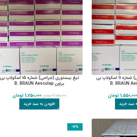
تیغ بیستوری (جراحی) شماره 11 اسکولاپ بی
تیغ بیستوری (جراحی) شماره 15 اسکولاپ بی
براون B. BRAUN Aesculap
1,550,00
تومان
1,750,000
تومان
2,150,000
تومان
ه سبد خرید
افزودن به سبد خرید
-16%