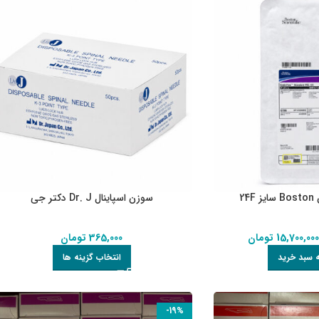
24
سوزن اسپاینال Dr. J دکتر جی
15,700,00
تومان
365,000
تومان
ه سبد خرید
انتخاب گزینه ها
-19%