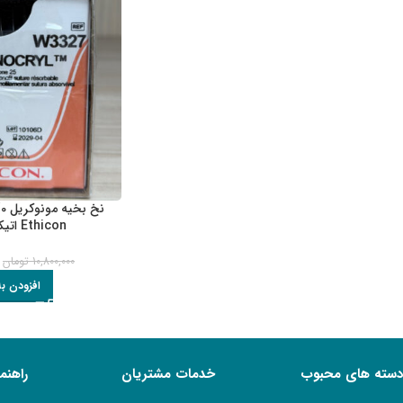
Ethicon اتیکون کد W3327
10,800,000
تومان
افزودن ب
دسته های محبوب
خدمات مشتریان
راهنم