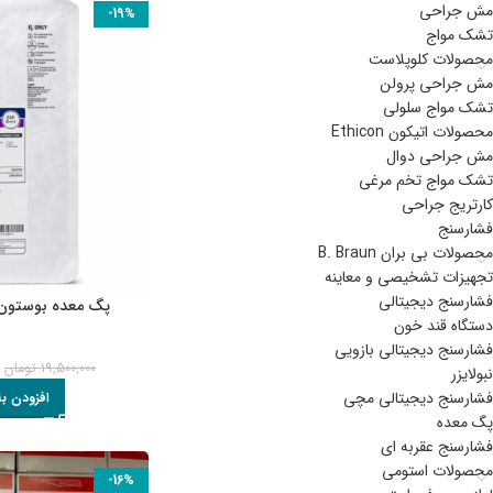
مش جراحی
-19%
تشک مواج
محصولات کلوپلاست
مش جراحی پرولن
تشک مواج سلولی
محصولات اتیکون Ethicon
مش جراحی دوال
تشک مواج تخم مرغی
کارتریج جراحی
فشارسنج
محصولات بی بران B. Braun
تجهیزات تشخیصی و معاینه
فشارسنج دیجیتالی
پگ معده بوستون Boston سایز F
دستگاه قند خون
فشارسنج دیجیتالی بازویی
0
19,500,000
تومان
نبولایزر
فشارسنج دیجیتالی مچی
افزودن ب
پگ معده
فشارسنج عقربه ای
محصولات استومی
-16%