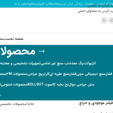
وشگاه اینترنتی تجهیزات پزشکی ایران نوین
مجله
مطالب کاربران
مشاوره
تماس با ما
رد کردن به ناوبری
رد کردن به محتوای اصلی
صفحه نخست
مح
محصولا
آنژیوکت
پگ معده
تب سنج غیر تماسی
تجهیزات تشخیصی و معاینه
فشارسنج دیجیتالی مچی
فشارسنج عقربه ای
کارتریج جراحی
محصولات 3M
محصولا
مش جراحی دوال
نخ بخیه کالسوت KOLLSUT
محصولات استومی
ل
م
فیلتر موجودی و حراج
خانه
محصولات تخصصی 