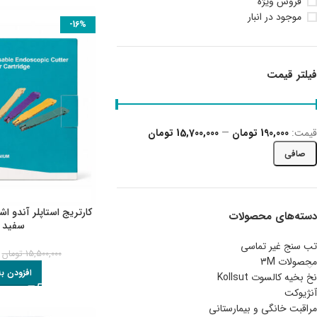
فروش ویژه
موجود در انبار
-16%
فیلتر قیمت
قيمت:
190,000 تومان
—
15,700,000 تومان
صافی
دسته‌های محصولات
سفید (
تب سنج غیر تماسی
15,500,000
تومان
محصولات 3M
افزودن ب
نخ بخیه کالسوت Kollsut
آنژیوکت
مراقبت خانگی و بیمارستانی