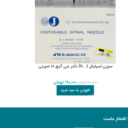
سوزن اسپاینال Dr. J دکتر جی گیج ۱۸ صورتی
190,000
تومان
300,000
تومان
افزودن به سبد خرید
 افتخار ماست