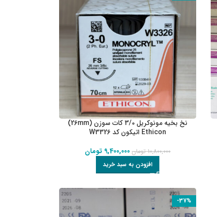
نخ بخیه مونوکریل 3/0 کات سوزن (26mm)
Ethicon اتیکون کد W3326
9,400,000
تومان
10,800,000
تومان
افزودن به سبد خرید
-37%