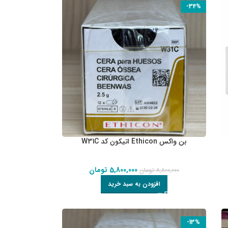
-34%
بن واکس Ethicon اتیکون کد W31C
5,800,000
تومان
8,800,000
تومان
افزودن به سبد خرید
-13%