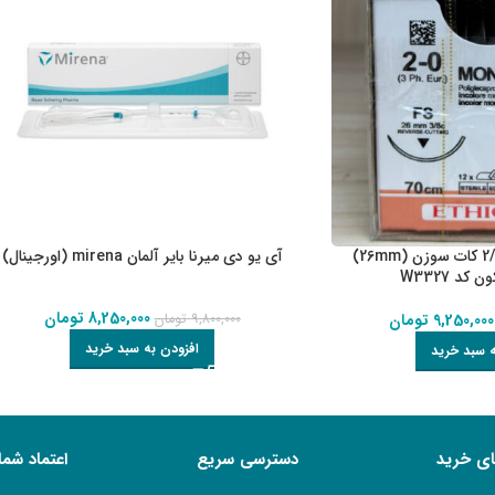
نخ بخیه مونوکریل 2/0 کات سوزن (26mm)
آی یو دی میرنا بایر آلمان mirena (اورجینال)
8,250,000
تومان
9,250,000
تومان
9,800,000
تومان
افزودن به سبد خرید
ه سبد خرید
ای خرید
دسترسی سریع
اعتماد شما