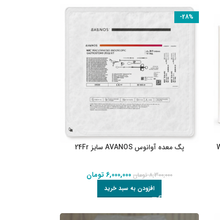
-28%
Waston
پگ معده آوانوس AVANOS سایز 24Fr
6,000,000
تومان
8,300,000
تومان
افزودن به سبد خرید